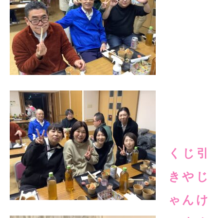
くじ引
きやじ
ゃんけ