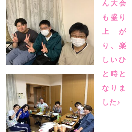
ん大会
も盛り
上が
り、楽
しいひ
と時と
なりま
した♪