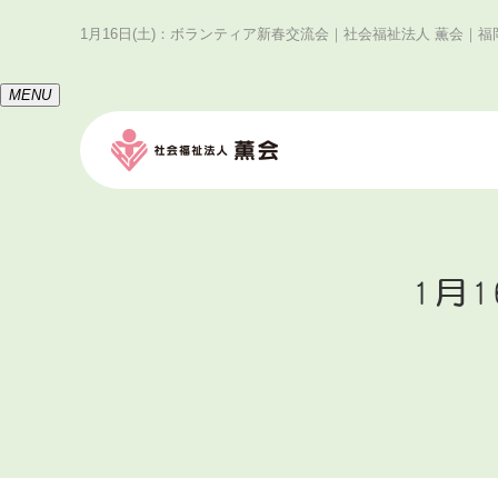
1月16日(土)：ボランティア新春交流会｜社会福祉法人 薫会｜
MENU
1月