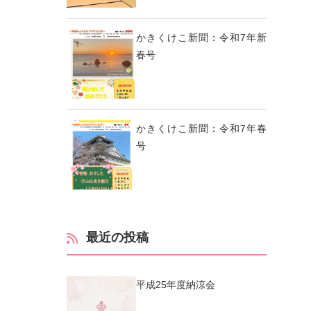
かきくけこ新聞：令和7年新
春号
かきくけこ新聞：令和7年春
号
最近の投稿
平成25年度納涼会